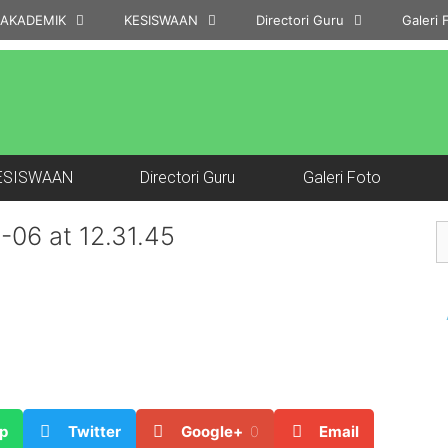
AKADEMIK
KESISWAAN
Directori Guru
Galeri 
ESISWAAN
Directori Guru
Galeri Foto
06 at 12.31.45
p
Twitter
Google+
0
Email