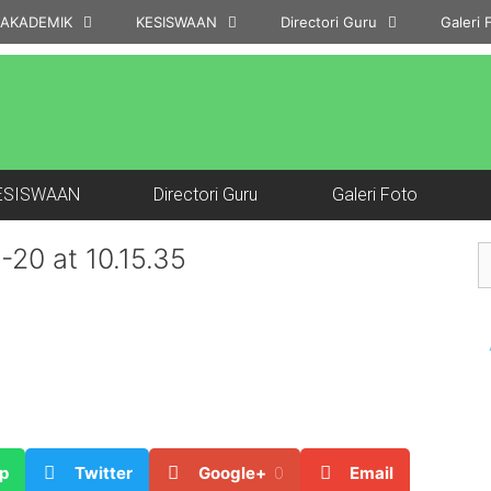
AKADEMIK
KESISWAAN
Directori Guru
Galeri 
ESISWAAN
Directori Guru
Galeri Foto
20 at 10.15.35
p
Twitter
Google+
0
Email